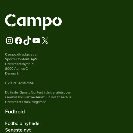
Campo.dk
udgives af
Sports Content ApS
Universitetsbyen 71
8000 Aarhus C
Denmark
CVR-nr: 42457450
Du finder Sports Content i Universitetsbyen
i Aarhus hos
Partnerhuset
. En del af Aarhus
Universitets forskningsfond.
Fodbold
Fodbold nyheder
Seneste nyt