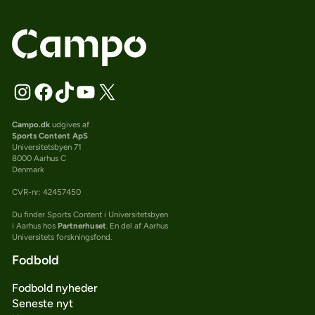
Campo.dk
udgives af
Sports Content ApS
Universitetsbyen 71
8000 Aarhus C
Denmark
CVR-nr: 42457450
Du finder Sports Content i Universitetsbyen
i Aarhus hos
Partnerhuset
. En del af Aarhus
Universitets forskningsfond.
Fodbold
Fodbold nyheder
Seneste nyt