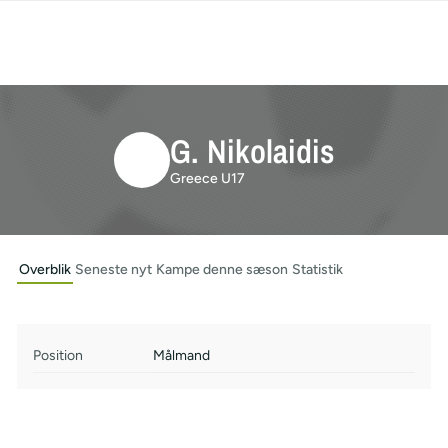
G. Nikolaidis
Greece U17
Overblik
Seneste nyt
Kampe denne sæson
Statistik
Position
Målmand