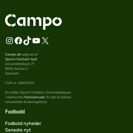
Campo.dk
udgives af
Sports Content ApS
Universitetsbyen 71
8000 Aarhus C
Denmark
CVR-nr: 42457450
Du finder Sports Content i Universitetsbyen
i Aarhus hos
Partnerhuset
. En del af Aarhus
Universitets forskningsfond.
Fodbold
Fodbold nyheder
Seneste nyt