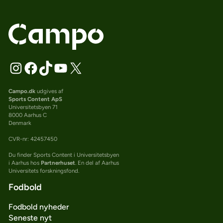
Campo.dk
udgives af
Sports Content ApS
Universitetsbyen 71
8000 Aarhus C
Denmark
CVR-nr: 42457450
Du finder Sports Content i Universitetsbyen
i Aarhus hos
Partnerhuset
. En del af Aarhus
Universitets forskningsfond.
Fodbold
Fodbold nyheder
Seneste nyt