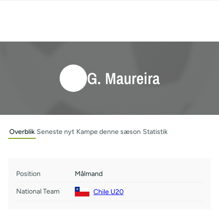
G. Maureira
Overblik
Seneste nyt
Kampe denne sæson
Statistik
Position
Målmand
National Team
Chile U20