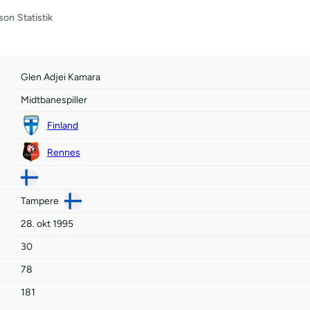
son
Statistik
Glen Adjei Kamara
Midtbanespiller
Finland
Rennes
Tampere
28. okt 1995
30
78
181