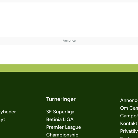
Turneringer
Annonc
Om Cam
nyheder
3F Superliga
CampoP
nyt
Betinia LIGA
Kontakt
Premier League
Privatliv
Championship