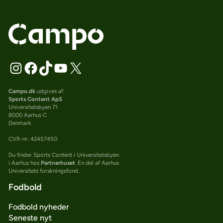
Campo.dk
udgives af
Sports Content ApS
Universitetsbyen 71
8000 Aarhus C
Denmark
CVR-nr: 42457450
Du finder Sports Content i Universitetsbyen
i Aarhus hos
Partnerhuset
. En del af Aarhus
Universitets forskningsfond.
Fodbold
Fodbold nyheder
Seneste nyt