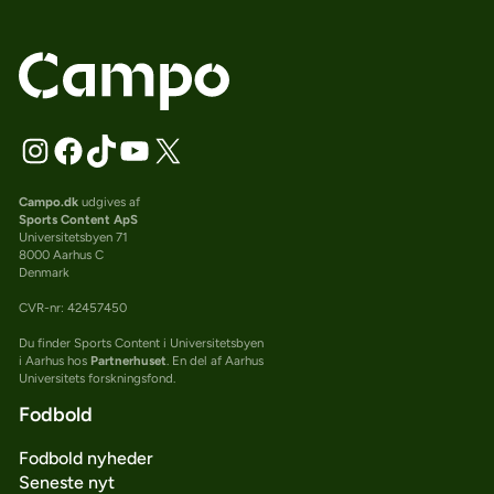
Campo.dk
udgives af
Sports Content ApS
Universitetsbyen 71
8000 Aarhus C
Denmark
CVR-nr: 42457450
Du finder Sports Content i Universitetsbyen
i Aarhus hos
Partnerhuset
. En del af Aarhus
Universitets forskningsfond.
Fodbold
Fodbold nyheder
Seneste nyt