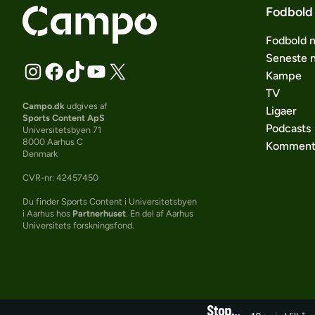
Fodbold
Fodbold 
Seneste 
Kampe
TV
Campo.dk
udgives af
Ligaer
Sports Content ApS
Podcasts
Universitetsbyen 71
8000 Aarhus C
Komment
Denmark
CVR-nr: 42457450
Du finder Sports Content i Universitetsbyen
i Aarhus hos
Partnerhuset
. En del af Aarhus
Universitets forskningsfond.