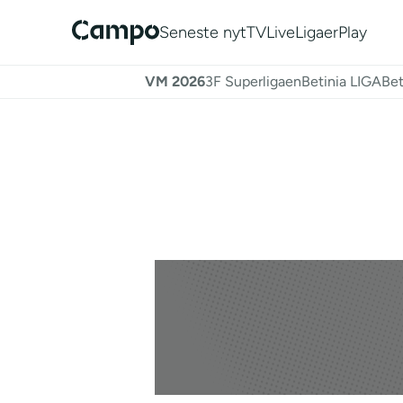
Seneste nyt
TV
Live
Ligaer
Play
VM 2026
3F Superligaen
Betinia LIGA
Bet