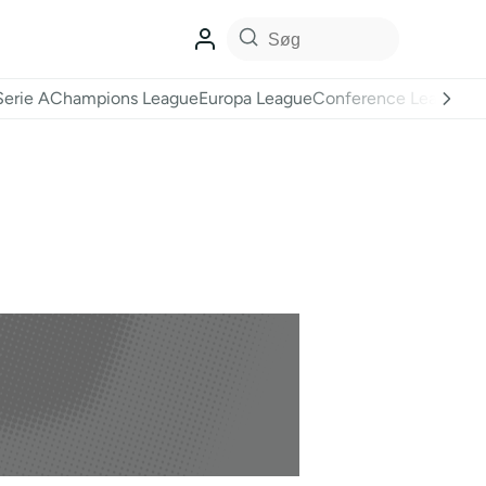
Serie A
Champions League
Europa League
Conference League