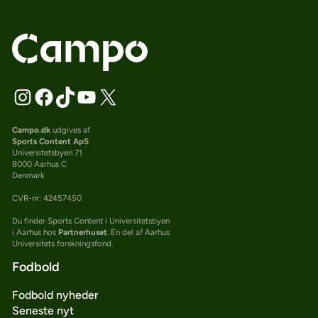
Campo.dk
udgives af
Sports Content ApS
Universitetsbyen 71
8000 Aarhus C
Denmark
CVR-nr: 42457450
Du finder Sports Content i Universitetsbyen
i Aarhus hos
Partnerhuset
. En del af Aarhus
Universitets forskningsfond.
Fodbold
Fodbold nyheder
Seneste nyt