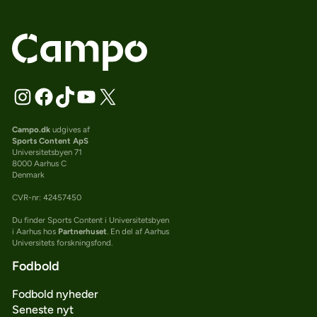
Campo.dk
udgives af
Sports Content ApS
Universitetsbyen 71
8000 Aarhus C
Denmark
CVR-nr: 42457450
Du finder Sports Content i Universitetsbyen
i Aarhus hos
Partnerhuset
. En del af Aarhus
Universitets forskningsfond.
Fodbold
Fodbold nyheder
Seneste nyt