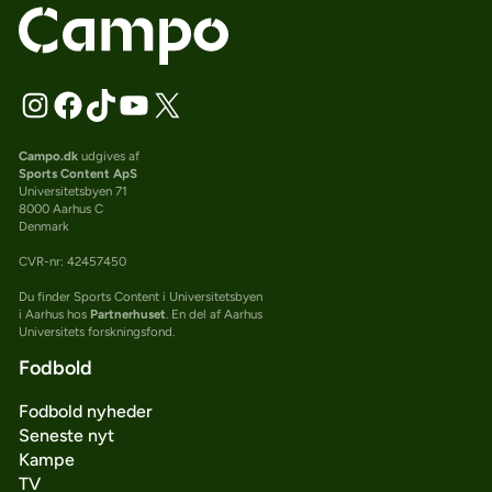
Campo.dk
udgives af
Sports Content ApS
Universitetsbyen 71
8000 Aarhus C
Denmark
CVR-nr: 42457450
Du finder Sports Content i Universitetsbyen
i Aarhus hos
Partnerhuset
. En del af Aarhus
Universitets forskningsfond.
Fodbold
Fodbold nyheder
Seneste nyt
Kampe
TV