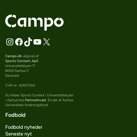
Campo.dk
udgives af
Sports Content ApS
Universitetsbyen 71
8000 Aarhus C
Denmark
CVR-nr: 42457450
Du finder Sports Content i Universitetsbyen
i Aarhus hos
Partnerhuset
. En del af Aarhus
Universitets forskningsfond.
Fodbold
Fodbold nyheder
Seneste nyt