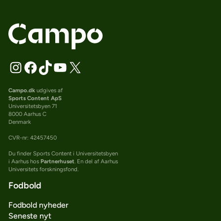
Campo.dk
udgives af
Sports Content ApS
Universitetsbyen 71
8000 Aarhus C
Denmark
CVR-nr: 42457450
Du finder Sports Content i Universitetsbyen
i Aarhus hos
Partnerhuset
. En del af Aarhus
Universitets forskningsfond.
Fodbold
Fodbold nyheder
Seneste nyt