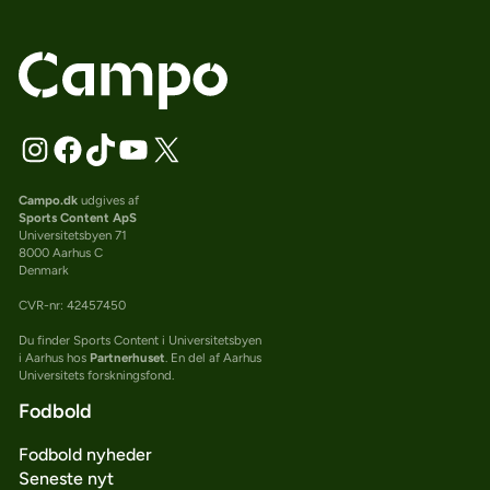
Campo.dk
udgives af
Sports Content ApS
Universitetsbyen 71
8000 Aarhus C
Denmark
CVR-nr: 42457450
Du finder Sports Content i Universitetsbyen
i Aarhus hos
Partnerhuset
. En del af Aarhus
Universitets forskningsfond.
Fodbold
Fodbold nyheder
Seneste nyt