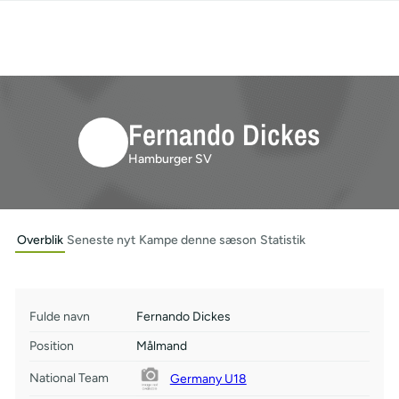
Fernando Dickes
Hamburger SV
Overblik
Seneste nyt
Kampe denne sæson
Statistik
Fulde navn
Fernando Dickes
Position
Målmand
National Team
Germany U18