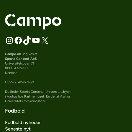
Campo.dk
udgives af
Sports Content ApS
Universitetsbyen 71
8000 Aarhus C
Denmark
CVR-nr: 42457450
Du finder Sports Content i Universitetsbyen
i Aarhus hos
Partnerhuset
. En del af Aarhus
Universitets forskningsfond.
Fodbold
Fodbold nyheder
Seneste nyt