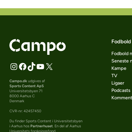
Fodbold
Fodbold 
Seneste 
Kampe
TV
Campo.dk
udgives af
Ligaer
Sports Content ApS
Podcasts
Universitetsbyen 71
8000 Aarhus C
Komment
Denmark
CVR-nr: 42457450
Du finder Sports Content i Universitetsbyen
i Aarhus hos
Partnerhuset
. En del af Aarhus
Universitets forskningsfond.