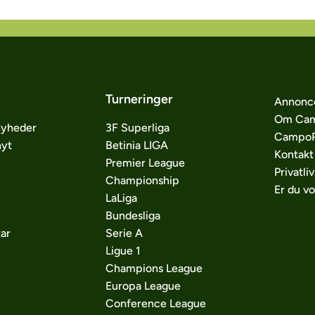
Turneringer
Annonc
Om Cam
nyheder
3F Superliga
CampoP
nyt
Betinia LIGA
Kontakt
Premier League
Privatliv
Championship
Er du v
LaLiga
Bundesliga
ar
Serie A
Ligue 1
Champions League
Europa League
Conference League