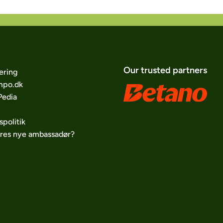
Our trusted partners
ering
po.dk
edia
spolitik
ores nye ambassadør?