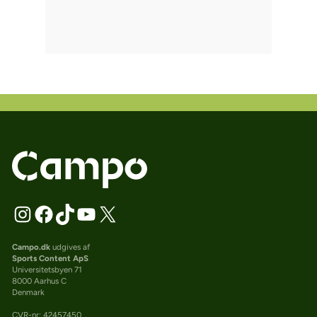
Campo.dk
udgives af
Sports Content ApS
Universitetsbyen 71
8000 Aarhus C
Denmark
CVR-nr: 42457450