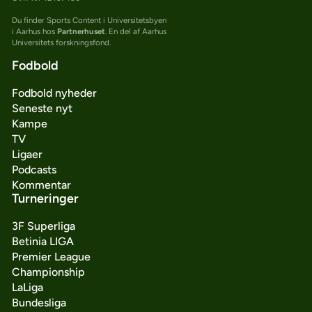
Du finder Sports Content i Universitetsbyen
i Aarhus hos
Partnerhuset
. En del af Aarhus
Universitets forskningsfond.
Fodbold
Fodbold nyheder
Seneste nyt
Kampe
TV
Ligaer
Podcasts
Kommentar
Turneringer
3F Superliga
Betinia LIGA
Premier League
Championship
LaLiga
Bundesliga