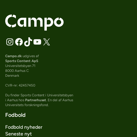
Campo.dk
udgives af
Sports Content ApS
Universitetsbyen 71
8000 Aarhus C
Denmark
CVR-nr: 42457450
Du finder Sports Content i Universitetsbyen
i Aarhus hos
Partnerhuset
. En del af Aarhus
Universitets forskningsfond.
Fodbold
Fodbold nyheder
Seneste nyt