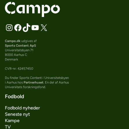
Campo.dk
udgives af
Sports Content ApS
Universitetsbyen 71
8000 Aarhus C
Denmark
CVR-nr: 42457450
Du finder Sports Content i Universitetsbyen
i Aarhus hos
Partnerhuset
. En del af Aarhus
Universitets forskningsfond.
Fodbold
Fodbold nyheder
Seneste nyt
Kampe
TV