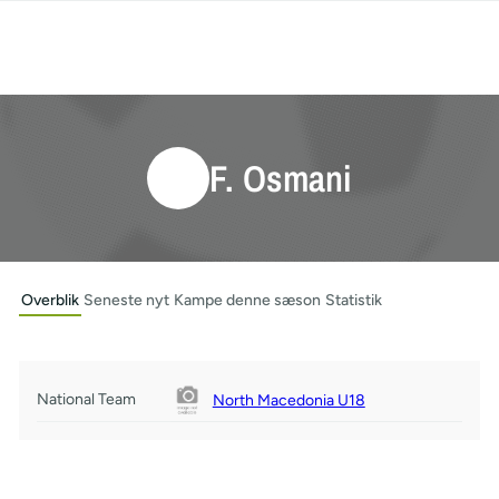
F. Osmani
Overblik
Seneste nyt
Kampe denne sæson
Statistik
National Team
North Macedonia U18