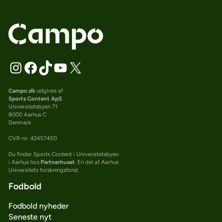
Campo.dk
udgives af
Sports Content ApS
Universitetsbyen 71
8000 Aarhus C
Denmark
CVR-nr: 42457450
Du finder Sports Content i Universitetsbyen
i Aarhus hos
Partnerhuset
. En del af Aarhus
Universitets forskningsfond.
Fodbold
Fodbold nyheder
Seneste nyt