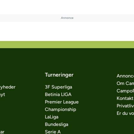
Turneringer
Annonc
Om Cam
nyheder
3F Superliga
CampoP
nyt
Betinia LIGA
Kontakt
Premier League
Privatliv
Championship
Er du v
LaLiga
Bundesliga
ar
Serie A