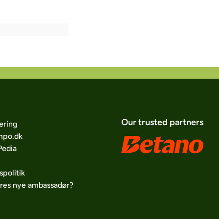
Our trusted partners
ering
po.dk
edia
spolitik
ores nye ambassadør?