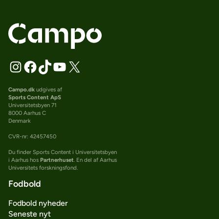
Campo.dk
udgives af
Sports Content ApS
Universitetsbyen 71
8000 Aarhus C
Denmark
CVR-nr: 42457450
Du finder Sports Content i Universitetsbyen
i Aarhus hos
Partnerhuset
. En del af Aarhus
Universitets forskningsfond.
Fodbold
Fodbold nyheder
Seneste nyt