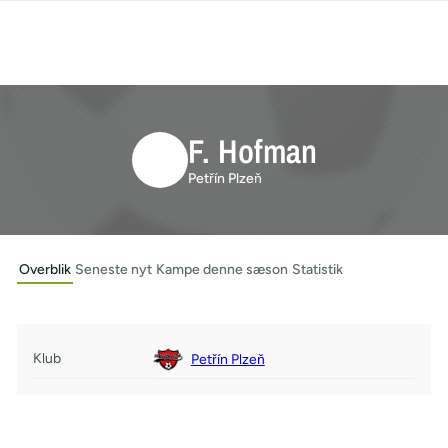
F. Hofman
Petřín Plzeň
Overblik
Seneste nyt
Kampe denne sæson
Statistik
Klub
Petřín Plzeň