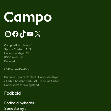
Campo.dk
udgives af
Sports Content ApS
Universitetsbyen 71
8000 Aarhus C
Denmark
CVR-nr: 42457450
Du finder Sports Content i Universitetsbyen
i Aarhus hos
Partnerhuset
. En del af Aarhus
Universitets forskningsfond.
Fodbold
Fodbold nyheder
Seneste nyt