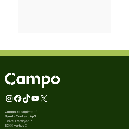
Campo.dk
udgives af
Sports Content ApS
Universitetsbyen 71
8000 Aarhus C