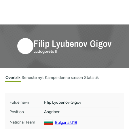
Filip Lyubenov Gigov
Ludogorets II
Overblik
Seneste nyt
Kampe denne sæson
Statistik
Fulde navn
Filip Lyubenov Gigov
Position
Angriber
National Team
Bulgaria U19