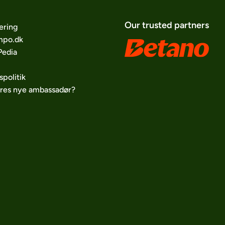
Our trusted partners
ering
po.dk
edia
spolitik
ores nye ambassadør?