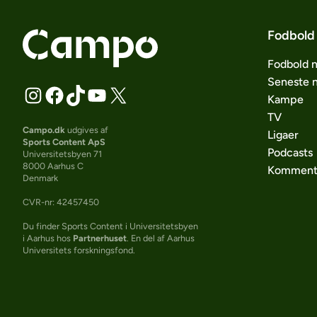
Fodbold
Fodbold 
Seneste 
Kampe
TV
Campo.dk
udgives af
Ligaer
Sports Content ApS
Podcasts
Universitetsbyen 71
8000 Aarhus C
Komment
Denmark
CVR-nr: 42457450
Du finder Sports Content i Universitetsbyen
i Aarhus hos
Partnerhuset
. En del af Aarhus
Universitets forskningsfond.