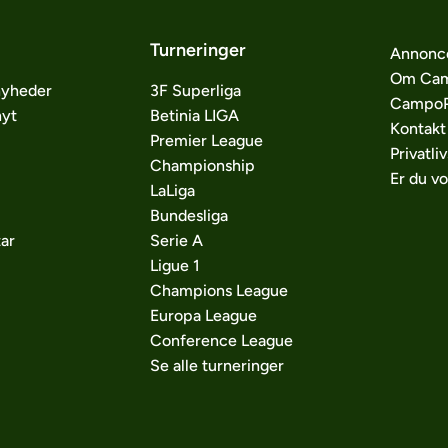
Turneringer
Annonc
Om Cam
nyheder
3F Superliga
CampoP
nyt
Betinia LIGA
Kontakt
Premier League
Privatliv
Championship
Er du v
LaLiga
Bundesliga
ar
Serie A
Ligue 1
Champions League
Europa League
Conference League
Se alle turneringer