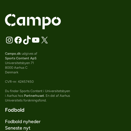
Campo.dk
udgives af
Sports Content ApS
Universitetsbyen 71
8000 Aarhus C
Denmark
CVR-nr: 42457450
Du finder Sports Content i Universitetsbyen
i Aarhus hos
Partnerhuset
. En del af Aarhus
Universitets forskningsfond.
Fodbold
Fodbold nyheder
Seneste nyt