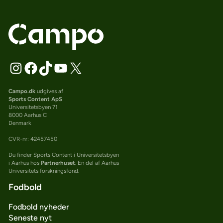
Campo.dk
udgives af
Sports Content ApS
Universitetsbyen 71
8000 Aarhus C
Denmark
CVR-nr: 42457450
Du finder Sports Content i Universitetsbyen
i Aarhus hos
Partnerhuset
. En del af Aarhus
Universitets forskningsfond.
Fodbold
Fodbold nyheder
Seneste nyt