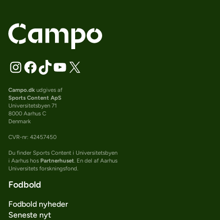
Campo.dk
udgives af
Sports Content ApS
Universitetsbyen 71
8000 Aarhus C
Denmark
CVR-nr: 42457450
Du finder Sports Content i Universitetsbyen
i Aarhus hos
Partnerhuset
. En del af Aarhus
Universitets forskningsfond.
Fodbold
Fodbold nyheder
Seneste nyt