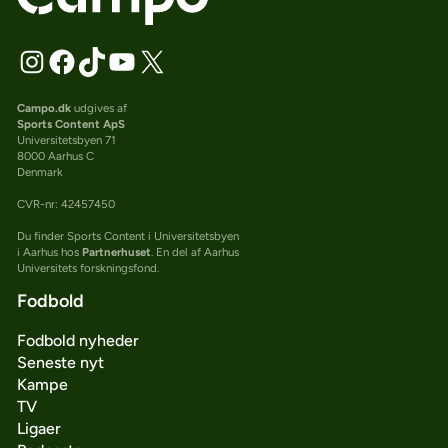
Campo.dk
udgives af
Sports Content ApS
Universitetsbyen 71
8000 Aarhus C
Denmark
CVR-nr: 42457450
Du finder Sports Content i Universitetsbyen
i Aarhus hos
Partnerhuset
. En del af Aarhus
Universitets forskningsfond.
Fodbold
Fodbold nyheder
Seneste nyt
Kampe
TV
Ligaer