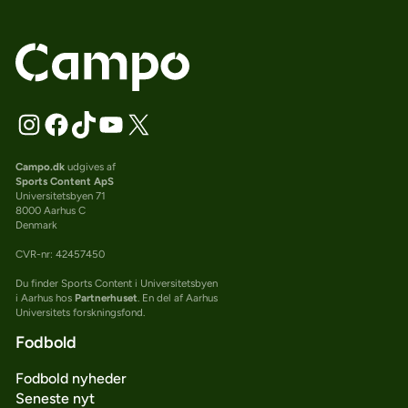
Campo.dk
udgives af
Sports Content ApS
Universitetsbyen 71
8000 Aarhus C
Denmark
CVR-nr: 42457450
Du finder Sports Content i Universitetsbyen
i Aarhus hos
Partnerhuset
. En del af Aarhus
Universitets forskningsfond.
Fodbold
Fodbold nyheder
Seneste nyt