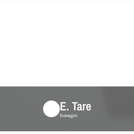
E. Tare
Dukagjini