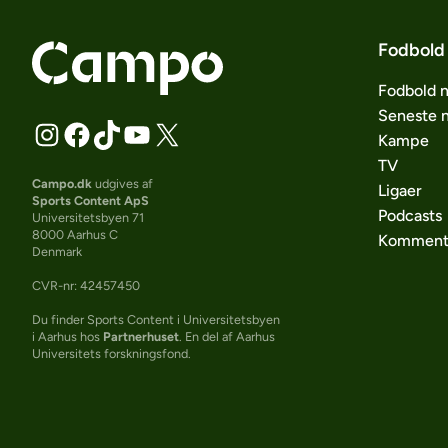
Fodbold
Fodbold 
Seneste 
Kampe
TV
Campo.dk
udgives af
Ligaer
Sports Content ApS
Podcasts
Universitetsbyen 71
8000 Aarhus C
Komment
Denmark
CVR-nr: 42457450
Du finder Sports Content i Universitetsbyen
i Aarhus hos
Partnerhuset
. En del af Aarhus
Universitets forskningsfond.