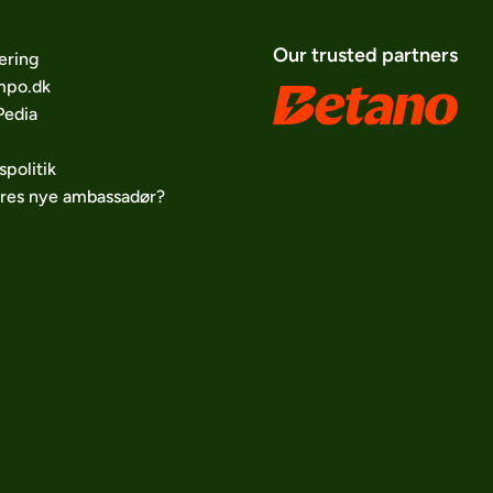
Our trusted partners
ering
po.dk
edia
spolitik
ores nye ambassadør?