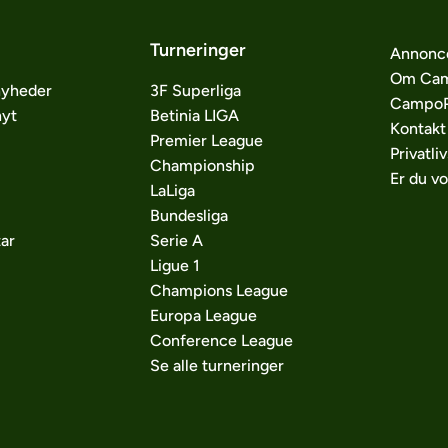
Turneringer
Annonc
Om Cam
nyheder
3F Superliga
CampoP
nyt
Betinia LIGA
Kontakt
Premier League
Privatliv
Championship
Er du v
LaLiga
Bundesliga
ar
Serie A
Ligue 1
Champions League
Europa League
Conference League
Se alle turneringer