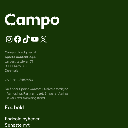
Campo.dk
udgives af
Sports Content ApS
Universitetsbyen 71
8000 Aarhus C
Denmark
CVR-nr: 42457450
Du finder Sports Content i Universitetsbyen
i Aarhus hos
Partnerhuset
. En del af Aarhus
Universitets forskningsfond.
Fodbold
Fodbold nyheder
Seneste nyt