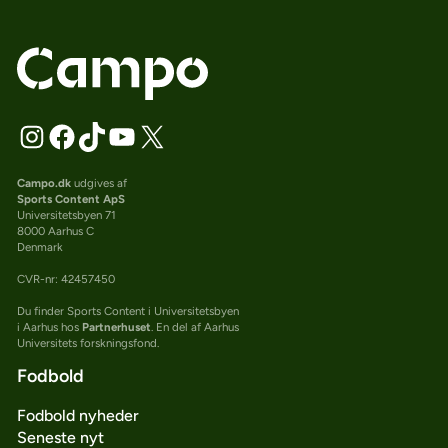
Campo.dk
udgives af
Sports Content ApS
Universitetsbyen 71
8000 Aarhus C
Denmark
CVR-nr: 42457450
Du finder Sports Content i Universitetsbyen
i Aarhus hos
Partnerhuset
. En del af Aarhus
Universitets forskningsfond.
Fodbold
Fodbold nyheder
Seneste nyt