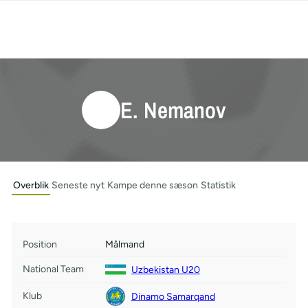
E. Nemanov
Overblik
Seneste nyt
Kampe denne sæson
Statistik
Position
Målmand
National Team
Uzbekistan U20
Klub
Dinamo Samarqand