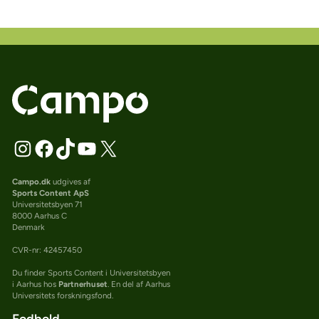
Campo.dk
udgives af
Sports Content ApS
Universitetsbyen 71
8000 Aarhus C
Denmark
CVR-nr: 42457450
Du finder Sports Content i Universitetsbyen
i Aarhus hos
Partnerhuset
. En del af Aarhus
Universitets forskningsfond.
Fodbold