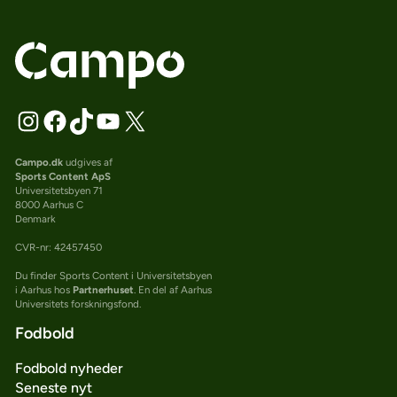
Campo.dk
udgives af
Sports Content ApS
Universitetsbyen 71
8000 Aarhus C
Denmark
CVR-nr: 42457450
Du finder Sports Content i Universitetsbyen
i Aarhus hos
Partnerhuset
. En del af Aarhus
Universitets forskningsfond.
Fodbold
Fodbold nyheder
Seneste nyt