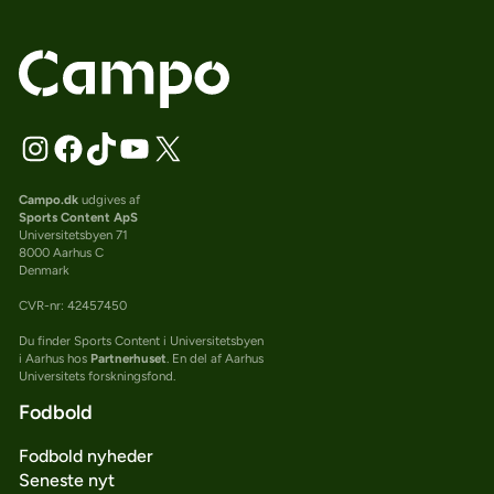
Campo.dk
udgives af
Sports Content ApS
Universitetsbyen 71
8000 Aarhus C
Denmark
CVR-nr: 42457450
Du finder Sports Content i Universitetsbyen
i Aarhus hos
Partnerhuset
. En del af Aarhus
Universitets forskningsfond.
Fodbold
Fodbold nyheder
Seneste nyt