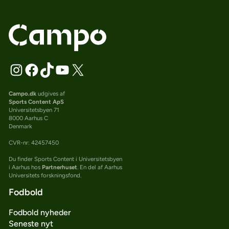
Campo.dk
udgives af
Sports Content ApS
Universitetsbyen 71
8000 Aarhus C
Denmark
CVR-nr: 42457450
Du finder Sports Content i Universitetsbyen
i Aarhus hos
Partnerhuset
. En del af Aarhus
Universitets forskningsfond.
Fodbold
Fodbold nyheder
Seneste nyt