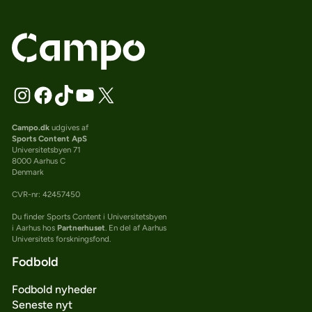
Campo.dk
udgives af
Sports Content ApS
Universitetsbyen 71
8000 Aarhus C
Denmark
CVR-nr: 42457450
Du finder Sports Content i Universitetsbyen
i Aarhus hos
Partnerhuset
. En del af Aarhus
Universitets forskningsfond.
Fodbold
Fodbold nyheder
Seneste nyt