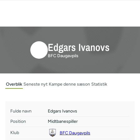
Edgars Ivanovs
BFC Daugavpils
Overblik
Seneste nyt
Kampe denne sæson
Statistik
Fulde navn
Edgars Ivanovs
Position
Midtbanespiller
Klub
BFC Daugavpils