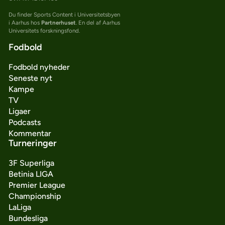
Du finder Sports Content i Universitetsbyen
i Aarhus hos
Partnerhuset
. En del af Aarhus
Universitets forskningsfond.
Fodbold
Fodbold nyheder
Seneste nyt
Kampe
TV
Ligaer
Podcasts
Kommentar
Turneringer
3F Superliga
Betinia LIGA
Premier League
Championship
LaLiga
Bundesliga