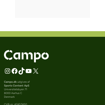
Campo.dk
udgives af
Sports Content ApS
Universitetsbyen 71
8000 Aarhus C
Denmark
CVR-nr: 42457450