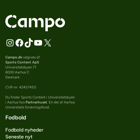
Campo.dk
udgives af
Sports Content ApS
Universitetsbyen 71
8000 Aarhus C
Denmark
CVR-nr: 42457450
Du finder Sports Content i Universitetsbyen
i Aarhus hos
Partnerhuset
. En del af Aarhus
Universitets forskningsfond.
Fodbold
Fodbold nyheder
Seneste nyt