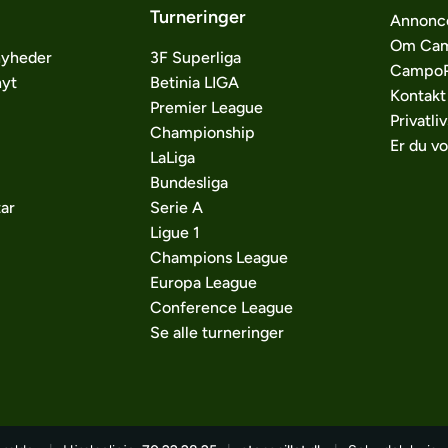
Turneringer
Annonc
Om Cam
nyheder
3F Superliga
CampoP
nyt
Betinia LIGA
Kontakt
Premier League
Privatliv
Championship
Er du v
LaLiga
Bundesliga
ar
Serie A
Ligue 1
Champions League
Europa League
Conference League
Se alle turneringer