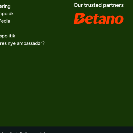
Our trusted partners
ering
po.dk
edia
spolitik
ores nye ambassadør?