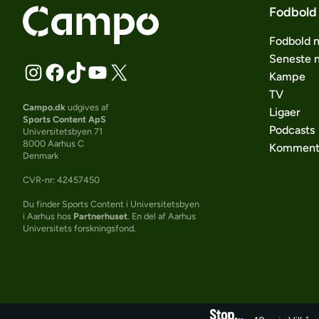
Fodbold
Fodbold 
Seneste 
Kampe
TV
Campo.dk
udgives af
Ligaer
Sports Content ApS
Podcasts
Universitetsbyen 71
8000 Aarhus C
Komment
Denmark
CVR-nr: 42457450
Du finder Sports Content i Universitetsbyen
i Aarhus hos
Partnerhuset
. En del af Aarhus
Universitets forskningsfond.