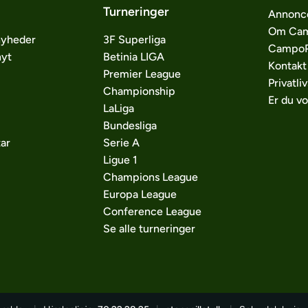
Turneringer
Annonc
Om Cam
nyheder
3F Superliga
CampoP
nyt
Betinia LIGA
Kontakt
Premier League
Privatliv
Championship
Er du v
LaLiga
Bundesliga
ar
Serie A
Ligue 1
Champions League
Europa League
Conference League
Se alle turneringer