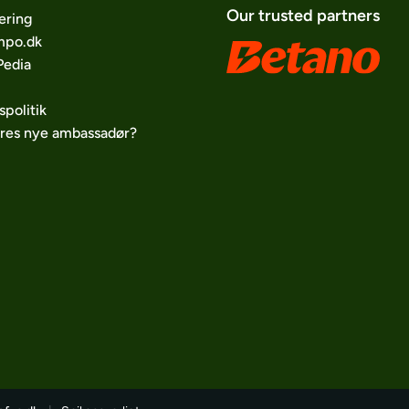
Our trusted partners
ering
po.dk
edia
spolitik
ores nye ambassadør?