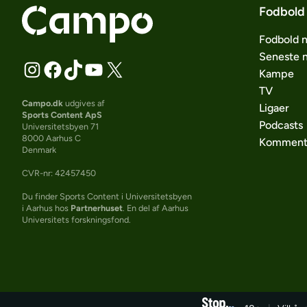
Fodbold
Fodbold 
Seneste 
Kampe
TV
Campo.dk
udgives af
Ligaer
Sports Content ApS
Podcasts
Universitetsbyen 71
8000 Aarhus C
Komment
Denmark
CVR-nr: 42457450
Du finder Sports Content i Universitetsbyen
i Aarhus hos
Partnerhuset
. En del af Aarhus
Universitets forskningsfond.