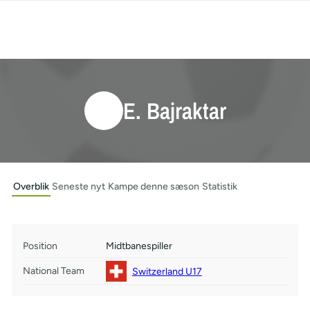
E. Bajraktar
Overblik
Seneste nyt
Kampe denne sæson
Statistik
Position
Midtbanespiller
National Team
Switzerland U17