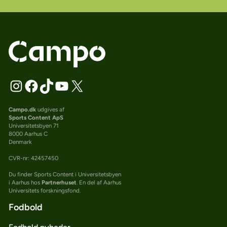
Campo.dk
udgives af
Sports Content ApS
Universitetsbyen 71
8000 Aarhus C
Denmark
CVR-nr: 42457450
Du finder Sports Content i Universitetsbyen
i Aarhus hos
Partnerhuset
. En del af Aarhus
Universitets forskningsfond.
Fodbold