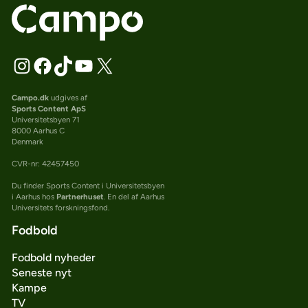
Campo.dk
udgives af
Sports Content ApS
Universitetsbyen 71
8000 Aarhus C
Denmark
CVR-nr: 42457450
Du finder Sports Content i Universitetsbyen
i Aarhus hos
Partnerhuset
. En del af Aarhus
Universitets forskningsfond.
Fodbold
Fodbold nyheder
Seneste nyt
Kampe
TV