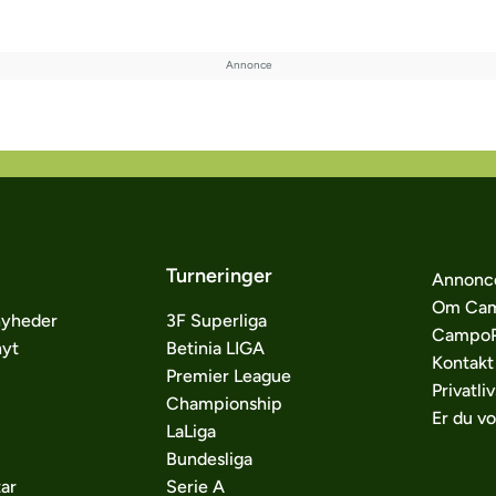
Turneringer
Annonc
Om Cam
nyheder
3F Superliga
CampoP
nyt
Betinia LIGA
Kontakt
Premier League
Privatliv
Championship
Er du v
LaLiga
Bundesliga
ar
Serie A