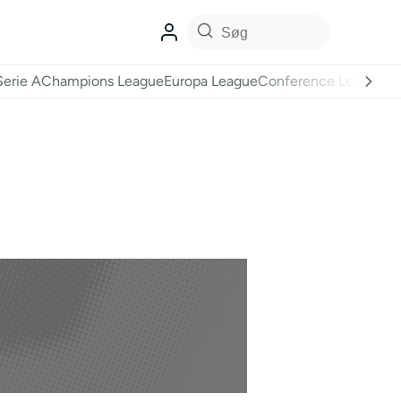
Serie A
Champions League
Europa League
Conference League