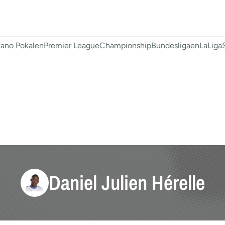
ano Pokalen
Premier League
Championship
Bundesligaen
LaLiga
Daniel Julien Hérelle