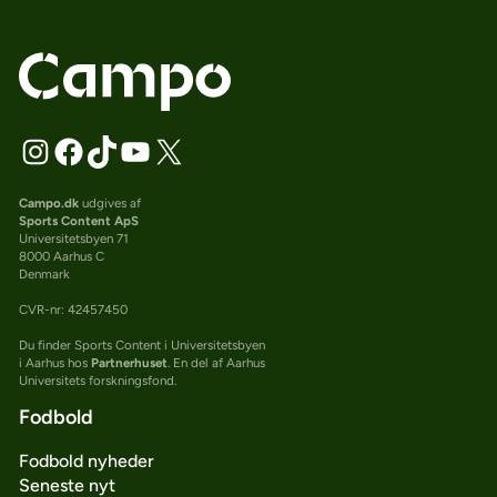
Campo.dk
udgives af
Sports Content ApS
Universitetsbyen 71
8000 Aarhus C
Denmark
CVR-nr: 42457450
Du finder Sports Content i Universitetsbyen
i Aarhus hos
Partnerhuset
. En del af Aarhus
Universitets forskningsfond.
Fodbold
Fodbold nyheder
Seneste nyt