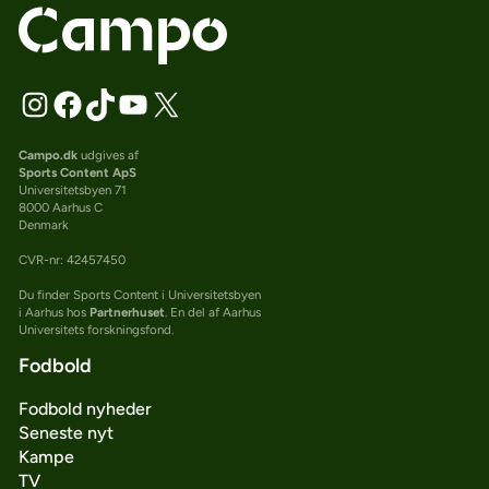
Campo.dk
udgives af
Sports Content ApS
Universitetsbyen 71
8000 Aarhus C
Denmark
CVR-nr: 42457450
Du finder Sports Content i Universitetsbyen
i Aarhus hos
Partnerhuset
. En del af Aarhus
Universitets forskningsfond.
Fodbold
Fodbold nyheder
Seneste nyt
Kampe
TV