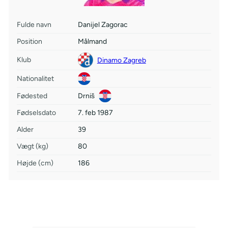
Fulde navn
Danijel Zagorac
Position
Målmand
Klub
Dinamo Zagreb
Nationalitet
Fødested
Drniš
Fødselsdato
7. feb 1987
Alder
39
Vægt (kg)
80
Højde (cm)
186